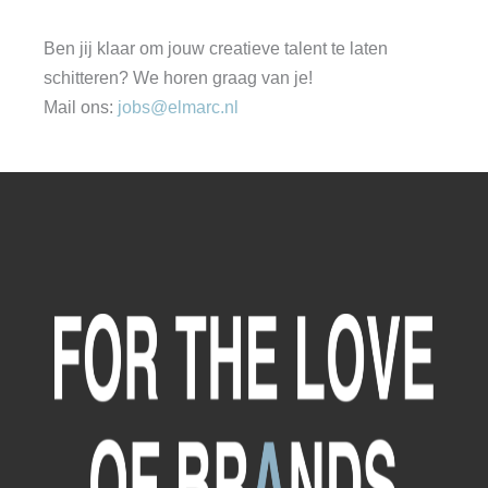
Ben jij klaar om jouw creatieve talent te laten
schitteren? We horen graag van je!
Mail ons:
jobs@elmarc.nl