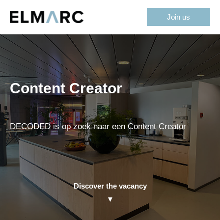
Ga
Join us
naar
de
inhoud
Content Creator
DECODED is op zoek naar een Content Creator
Discover the vacancy
▼